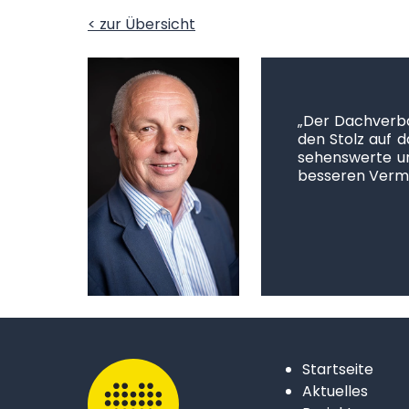
< zur Übersicht
– Henry
der ist
„Der Dachverba
reinen.
den Stolz auf d
gen und
sehenswerte un
lung zu
besseren Verma
ünzer
rei GmbH
Startseite
Aktuelles