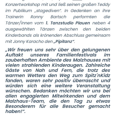
Konzertworkshop mit und ließ seinen großen Teddy
im Publikum „stagediven“. In Gedenken an ihre
Trainerin Ronny Bartsch performten die
Tänzer/innen vom
1. Tanzstudio Plauen
neben 4
ausgewählten Tänzen zwischen den beiden
Kinderbands als krönenden Abschluss gemeinsam
mit Jonny Karacho den
„Pipitanz“
.
„Wir freuen uns sehr über den gelungenen
Auftakt unseres Familienfestivals im
zauberhaften Ambiente des Malzhauses mit
vielen strahlenden Kinderaugen. Zahlreiche
Gäste von Nah und Fern, die trotz des
warmen Wetters den Weg zum Spitz´nKidz
fanden, waren sehr positiv überrascht und
würden sich eine weitere Veranstaltung
wünschen. Bedanken möchten wir uns bei
allen engagierten Mitwirkenden und dem
Malzhaus-Team, die den Tag zu etwas
Besonderem für alle Besucher gemacht
haben!“.