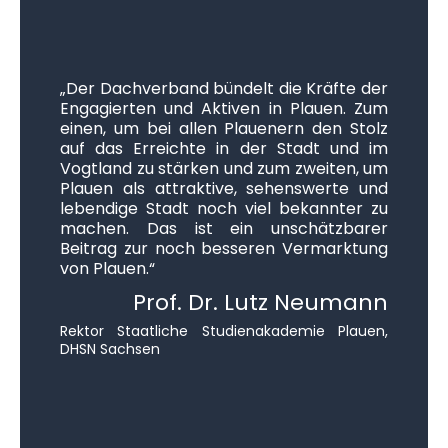
„Zusammenkommen ist ein Beg
Zusammenbleiben ein Fortschr
Zusammenarbeiten ein Erfolg.“ – H
räfte der
Ford Dieses Zitat spiegelt perfekt u
auen. Zum
Arbeit im Dachverband wider. In m
den Stolz
Funktion als Vorsitzender ist es mir
dt und im
Ehre, im Dachverband engagierte B
eiten, um
aus allen Bereichen der Plau
werte und
Gesellschaft zu vereinen. Damit sch
annter zu
wir die Grundlage, den Stolz auf u
ätzbarer
Heimatstadt zu stärken, Plauen
rmarktung
lebendigen und attraktiven Stan
sichtbarer zu machen und durch kre
Neumann
Netzwerkarbeit eine nachhal
Entwicklung zu fördern.“
ie Plauen,
Thomas Mün
Senior Product Manager | Sternquell-Bra
GmbH