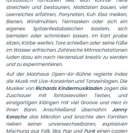
fantastisch rumtoben ließ. Man konnte Tiere
streicheln und bestaunen, Nistkästen bauen, viel
Leerreiches erfahren, Ponyreiten, Kuh Elsa melken,
Bienen, Windmühlen, Tiermasken oder sich ein
eigenes Spitzenfestabzeichen basteln, sich
bemalen oder schminken lassen, im Kart probe
sitzen, Körbe werfen, Tore schießen oder seine Füße
im Wasser erfrischen. Zahlreiche Mitmachstationen
luden dazu ein nach Herzenslust kreativ zu werden
und zu experimentieren.
Auf der Malzhaus Open-Air-Bühne regierte indes
die Musik mit Live-Konzerten und Tanzeinlagen. Die
Musiker von
Richards Kindermusikladen
zogen die
Zuschauer mit fantasievollen Texten, und
einzigartigen Klängen mit viel Groove und Herz in
ihren Bann. Anschließend übernahm
Jonny
Karacho
das Mikrofon und brachte den Familien
neben seiner unverwechselbaren, explosiven
Mischung aus Folk, Ska, Pop und
Punk
einen coolen