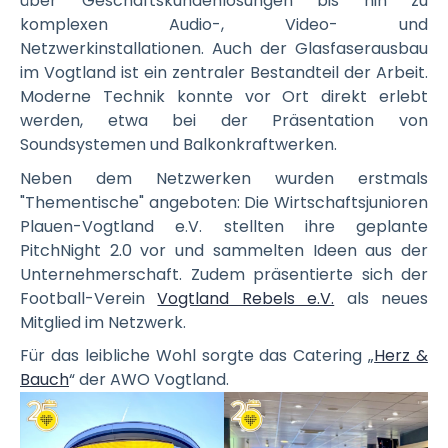
über Geschäftskundenlösungen bis hin zu
komplexen Audio-, Video- und
Netzwerkinstallationen. Auch der Glasfaserausbau
im Vogtland ist ein zentraler Bestandteil der Arbeit.
Moderne Technik konnte vor Ort direkt erlebt
werden, etwa bei der Präsentation von
Soundsystemen und Balkonkraftwerken.
Neben dem Netzwerken wurden erstmals
"Thementische" angeboten: Die Wirtschaftsjunioren
Plauen-Vogtland e.V. stellten ihre geplante
PitchNight 2.0 vor und sammelten Ideen aus der
Unternehmerschaft. Zudem präsentierte sich der
Football-Verein
Vogtland Rebels e.V.
als neues
Mitglied im Netzwerk.
Für das leibliche Wohl sorgte das Catering „
Herz &
Bauch
“ der AWO Vogtland.